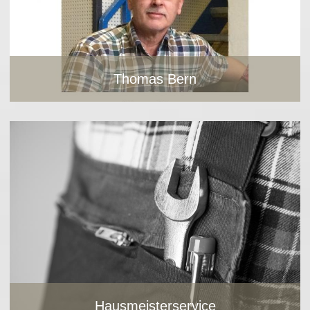
Thomas Bern
Thomas Bern
Hausmeisterservice
Meine Serviceleistungen umfassen sämtliche
Bild vergrößern
Hausmeistertätigkeiten. Sprechen Sie mich gerne an.
Bild vergrößern
Hausmeisterservice