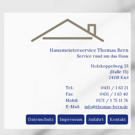
Hausmeisterservice Thomas Bern
Service rund um das Haus
Holzkoppelweg 33
(Halle 15)
24118 Kiel
Tel.:
0431 / 1 63 21
Fax:
0431 / 1 63 40
Mobil:
0171 / 1 75 11 76
E-Mail:
info@thomas-bern.de
Datenschutz
Impressum
Anfahrt
Kontakt