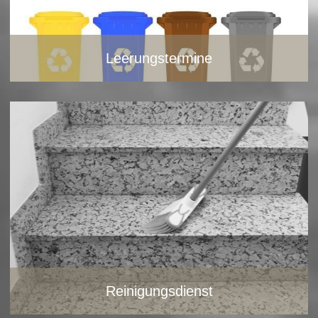
Leerungstermine
Leerungstermine
Reinigungsdienst
Hier klicken um aktuelle Leerungstermine zu sehen.
- Innenreinigung
Bild vergrößern
- Reinigungsarbeiten mit dem Hochdruckreiniger
- Treppenhausreinigung
- Fensterreinigung
Bild vergrößern
Reinigungsdienst