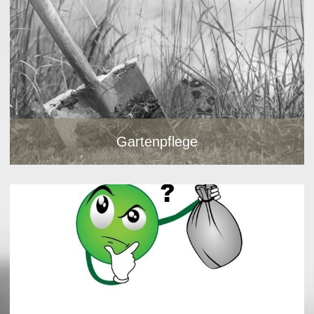
Grünflächenpflege, Hecken und Streucher schneiden, Beete
Bild vergrößern
und Rabbatte pflegen.
Bild vergrößern
Gartenpflege
Gartenpflege
Leerungstermine
Grünflächenpflege, Hecken und Streucher schneiden, Beete
und Rabbatte pflegen.
Hier klicken um aktuelle Leerungstermine zu sehen.
Bild vergrößern
Bild vergrößern