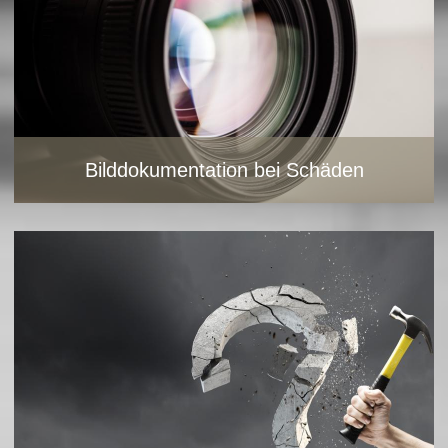
Gemeindeverordnung.
Bild vergrößern
Bild vergrößern
Bilddokumentation bei Schäden
Bilddokumentation bei Schäden
Fragen rund um das Haus
Störungen werden durch Fotos dokumentiert. Sie erhalten
alle relevanten Abzüge schnell und unkompliziert via E-Mail.
Sie haben eine Frage? Sicher kann ich Ihnen weiterhelfen.
Bild vergrößern
Bild vergrößern