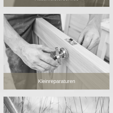
Hausmeisterservice
Kleinreparaturen
Meine Serviceleistungen umfassen sämtliche
Hausmeistertätigkeiten. Sprechen Sie mich gerne an.
Kleinreparaturen von
A - Z
Bild vergrößern
Bild vergrößern
Kleinreparaturen
Kleinreparaturen
Gartenpflege
Kleinreparaturen von
A - Z